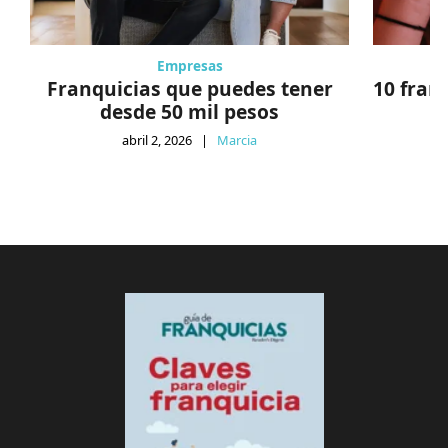
Empresas
Franquicias que puedes tener
10 fran
desde 50 mil pesos
abril 2, 2026
|
Marcia