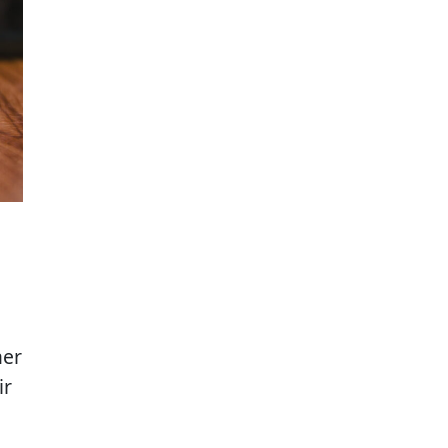
aer
ir