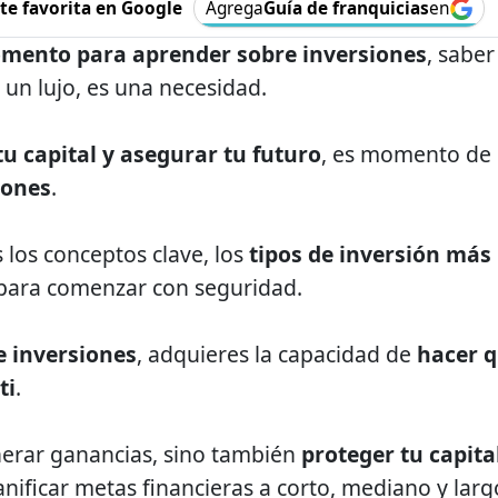
e favorita en Google
Agrega
Guía de franquicias
en
mento para aprender sobre inversiones
, saber
 un lujo, es una necesidad.
tu capital y asegurar tu futuro
, es momento de
iones
.
 los conceptos clave, los
tipos de inversión más
 para comenzar con seguridad.
e inversiones
, adquieres la capacidad de
hacer 
ti
.
nerar ganancias, sino también
proteger tu capita
planificar metas financieras a corto, mediano y larg