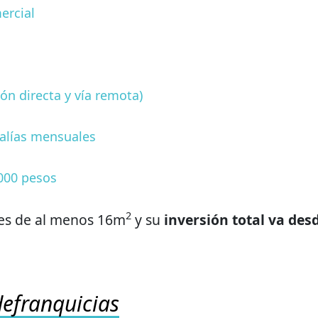
ercial
ón directa y vía remota)
galías mensuales
000 pesos
2
 es de al menos 16m
y su
inversión total va des
efranquicias