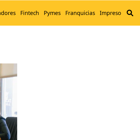
adores
Fintech
Pymes
Franquicias
Impreso