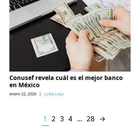
Conusef revela cuál es el mejor banco
en México
enero 22, 2026
|
Lydia Leija
1
2
3
4
…
28
→