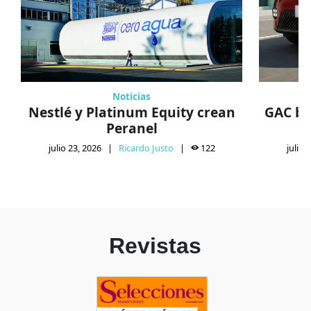
Noticias
Nestlé y Platinum Equity crean
GAC bu
Peranel
julio 23, 2026
|
Ricardo Justo
|
122
julio 
Revistas