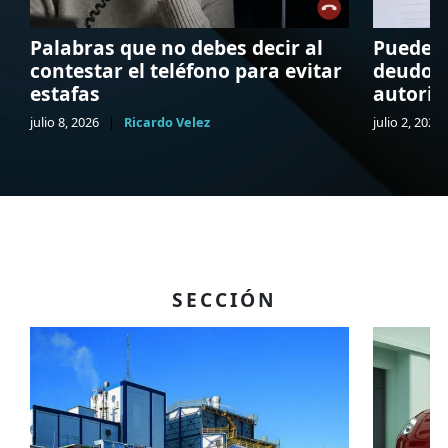
Palabras que no debes decir al
Pueden 
contestar el teléfono para evitar
deudor:
estafas
autorid
julio 8, 2026
|
Ricardo Velez
julio 2, 2026
SECCIÓN