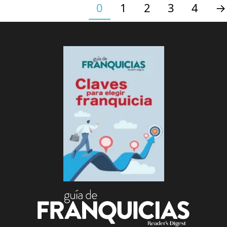
XICO. "Las palabras 'Selecciones', 'Selecciones Reader's Digest' y 'Reader's 