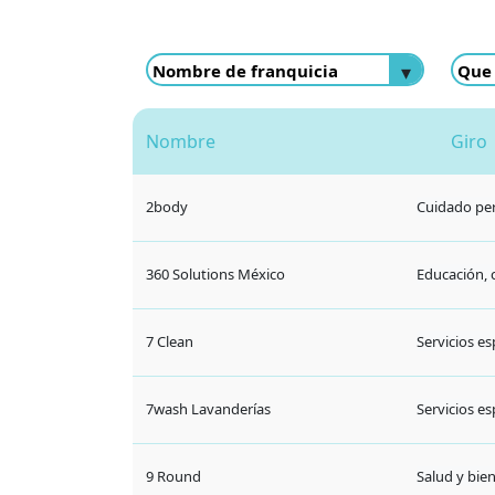
7wash Lavanderías
Servicios es
9 Round
Salud y bie
911 Mantenimiento
Servicios es
A tu Medida
Servicios es
Abeja Blu, lo mejor de las abejas
Comercio es
Academia Prentis Golf Discovery
Educación, 
Acción Pyme
Educación, 