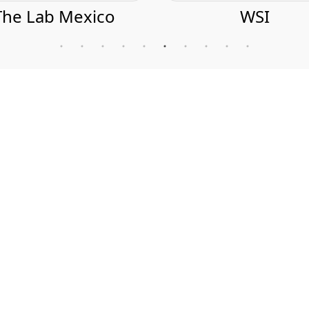
Inversión inicial
Sit
rsonal
$720,000.00
capacitación y coaching
$300,000.00
pecializados
$25,000.00