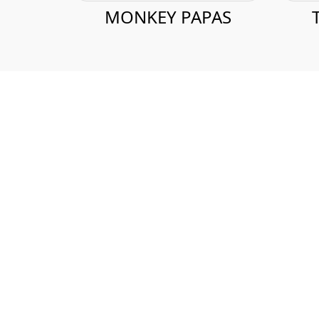
Nombre
Giro
2body
Cuidado pe
360 Solutions México
Educación, 
7 Clean
Servicios es