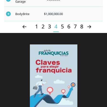
Garage
BodyBrite
$1,000,000.00
←
1
2
3
4
5
6
7
8
→