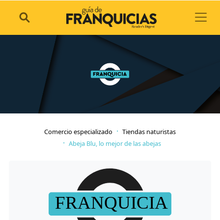
Toggl
Comercio especializado
Tiendas naturistas
Abeja Blu, lo mejor de las abejas