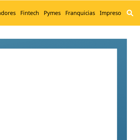
adores
Fintech
Pymes
Franquicias
Impreso