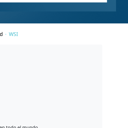
ad
WSI
 en todo el mundo