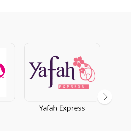
Yafah Express
Th