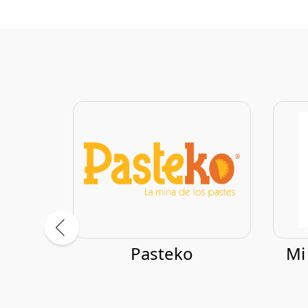
RAN
Pasteko
Mi