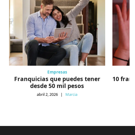
Empresas
Franquicias que puedes tener
10 fran
desde 50 mil pesos
abril 2, 2026
|
Marcia