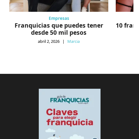
Empresas
Franquicias que puedes tener
10 fran
desde 50 mil pesos
abril 2, 2026
|
Marcia