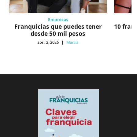
Empresas
Franquicias que puedes tener
10 fran
desde 50 mil pesos
abril 2, 2026
|
Marcia