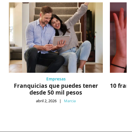
Empresas
Franquicias que puedes tener
10 fran
desde 50 mil pesos
abril 2, 2026
|
Marcia