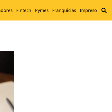
adores
Fintech
Pymes
Franquicias
Impreso