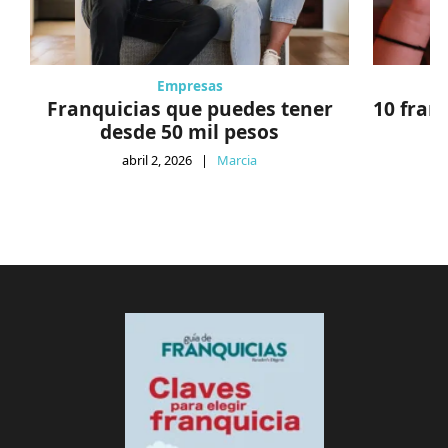
Empresas
Franquicias que puedes tener
10 fran
desde 50 mil pesos
abril 2, 2026
|
Marcia