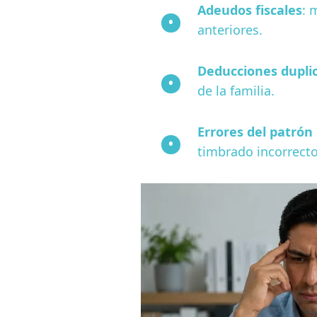
Adeudos fiscales
: 
anteriores.
Deducciones dupli
de la familia.
Errores del patrón
timbrado incorrecto