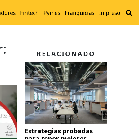
adores
Fintech
Pymes
Franquicias
Impreso
r:
RELACIONADO
Estrategias probadas
para tener mejores