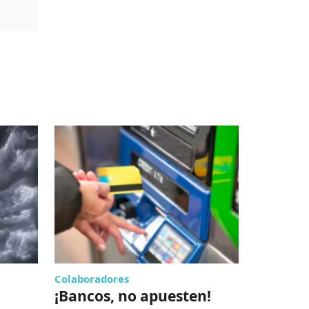
Colaboradores
Lo de hoy
¡Bancos, no apuesten!
Exdirec