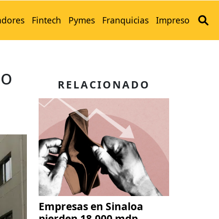
adores
Fintech
Pymes
Franquicias
Impreso
io
RELACIONADO
Empresas en Sinaloa
pierden 18,000 mdp