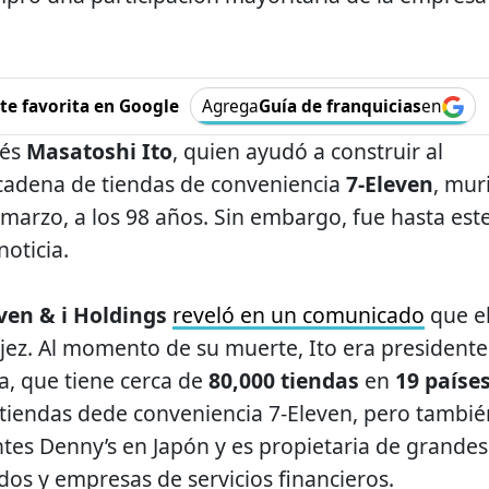
e favorita en Google
Agrega
Guía de franquicias
en
nés
Masatoshi Ito
, quien ayudó a construir al
 cadena de tiendas de conveniencia
7-Eleven
, mur
 marzo, a los 98 años. Sin embargo, fue hasta est
noticia.
ven & i Holdings
reveló en un comunicado
que e
ez. Al momento de su muerte, Ito era presidente
a, que tiene cerca de
80,000 tiendas
en
19 paíse
 tiendas dede conveniencia 7-Eleven, pero tambié
ntes Denny’s en Japón y es propietaria de grandes
s y empresas de servicios financieros.