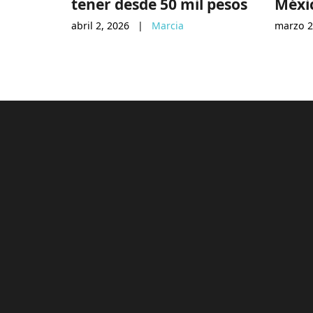
tener desde 50 mil pesos
Méxi
abril 2, 2026
|
Marcia
marzo 2