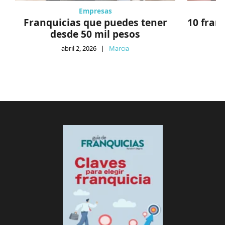
Empresas
Franquicias que puedes tener
10 fran
desde 50 mil pesos
abril 2, 2026
|
Marcia