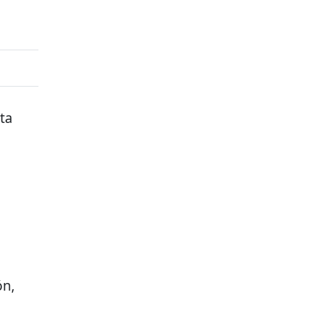
ta
ón,