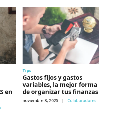
Tips
Finanzas
Gastos fijos y gastos
5 error
variables, la mejor forma
co
S en
de organizar tus finanzas
noviembre 
noviembre 3, 2025
|
Colaboradores
a