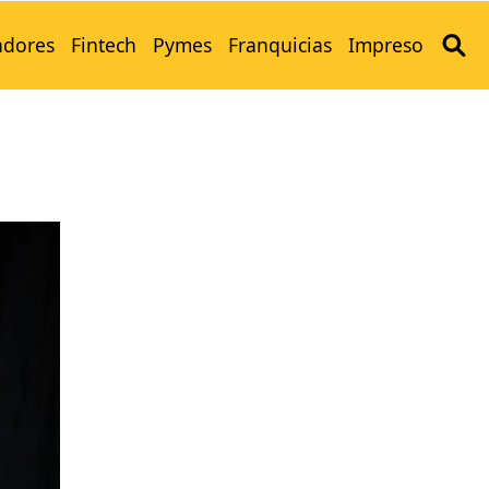
adores
Fintech
Pymes
Franquicias
Impreso