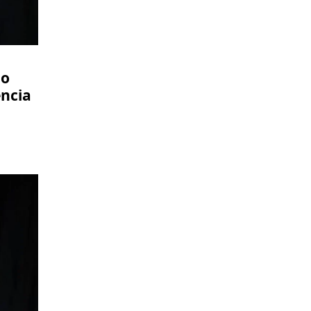
no
encia