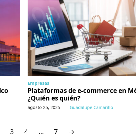
Empresas
ico
Plataformas de e-commerce en M
¿Quién es quién?
agosto 25, 2025
|
Guadalupe Camarillo
3
4
…
7
→