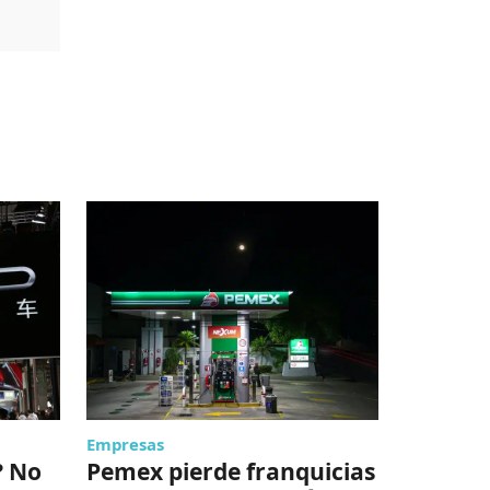
Empresas
Lo de hoy
? No
Pemex pierde franquicias
Máximo