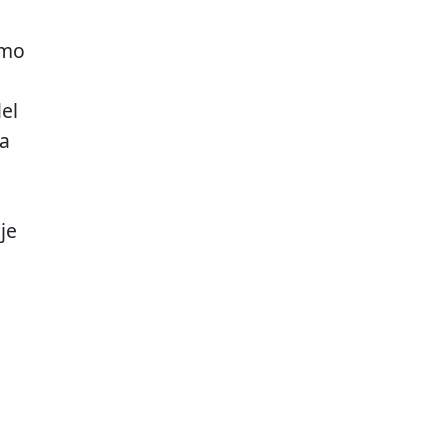
omo
o
el
ra
je