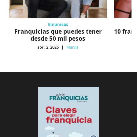
Empresas
Franquicias que puedes tener
10 fran
desde 50 mil pesos
abril 2, 2026
|
Marcia