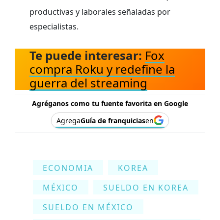
productivas y laborales señaladas por
especialistas.
Te puede interesar:
Fox
compra Roku y redefine la
guerra del streaming
Agréganos como tu fuente favorita en Google
Agrega
Guía de franquicias
en
ECONOMIA
KOREA
MÉXICO
SUELDO EN KOREA
SUELDO EN MÉXICO