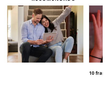
10 fran