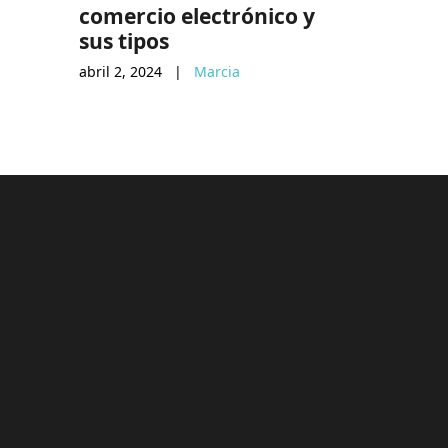
comercio electrónico y
Shop p
sus tipos
noviembre 
abril 2, 2024
|
Marcia