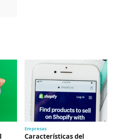
Empresas
Lo de hoy
l
Características del
Natura