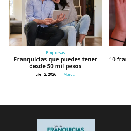
Empresas
Franquicias que puedes tener
10 fran
desde 50 mil pesos
abril 2, 2026
|
Marcia