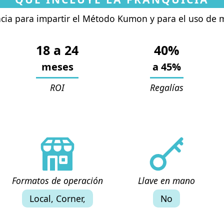
ncia para impartir el Método Kumon y para el uso de 
18
a
24
40%
meses
a
45%
ROI
Regalías
Formatos de operación
Llave en mano
Local, Corner,
No