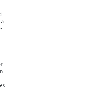
d
 a
e
or
en
les