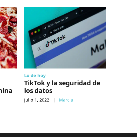
Lo de hoy
Empresas
TikTok y la seguridad de
Plata c
hina
los datos
autoriz
como b
julio 1, 2022
|
Marcia
febrero 24,