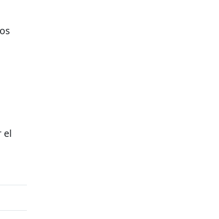
ios
 el