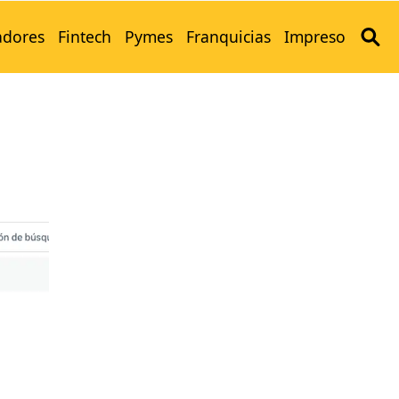
adores
Fintech
Pymes
Franquicias
Impreso