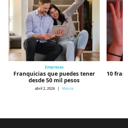
Empresas
Franquicias que puedes tener
10 fran
desde 50 mil pesos
abril 2, 2026
|
Marcia