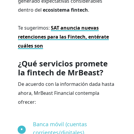
generado expectativas considerables
dentro del
ecosistema fintech
.
Te sugerimos:
SAT anuncia nuevas
retenciones para las Fintech, entérate
cuáles son
¿Qué servicios promete
la fintech de MrBeast?
De acuerdo con la información dada hasta
ahora, MrBeast Financial contempla
ofrecer:
Banca móvil (cuentas
corrientes/digitales)