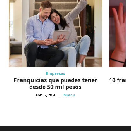
Empresas
Franquicias que puedes tener
10 fran
desde 50 mil pesos
abril 2, 2026
|
Marcia