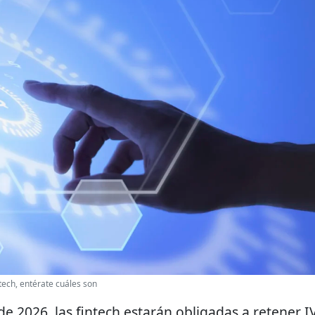
tech, entérate cuáles son
e 2026, las fintech estarán obligadas a retener I