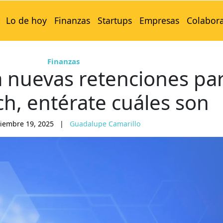
Lo de hoy
Finanzas
Startups
Empresas
Colabor
Finanzas
 nuevas retenciones pa
ch, entérate cuáles son
iembre 19, 2025
|
Guadalupe Camarillo