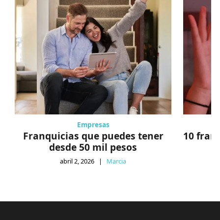
Empresas
Franquicias que puedes tener
10 fran
desde 50 mil pesos
abril 2, 2026
|
Marcia