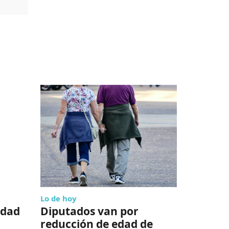
Lo de hoy
Empresas
idad
Diputados van por
¡Encant
reducción de edad de
con la 