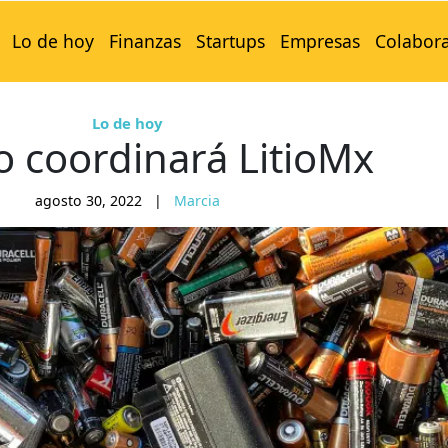
Lo de hoy
Finanzas
Startups
Empresas
Colabor
Lo de hoy
 coordinará LitioMx
agosto 30, 2022
|
Marcia