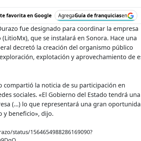
e favorita en Google
Agrega
Guía de franquicias
en
Durazo fue designado para coordinar la empresa
o (LitioMx), que se instalará en Sonora. Hace una
deral decretó la creación del organismo público
 exploración, explotación y aprovechamiento de e
 compartió la noticia de su participación en
edes sociales. «El Gobierno del Estado tendrá una
resa (…) lo que representará una gran oportunid
y beneficio», dijo.
Durazo/status/1564654988286169090?
O9DgQ