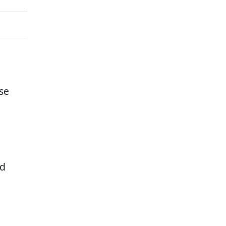
se
ad