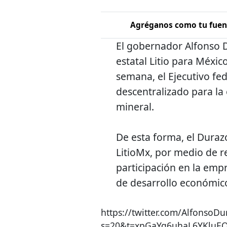
Agréganos como tu fuent
El gobernador Alfonso 
estatal Litio para Méxic
semana, el Ejecutivo fe
descentralizado para la
mineral.
De esta forma, el Durazo
LitioMx, por medio de r
participación en la emp
de desarrollo económico 
https://twitter.com/Alfonso
s=20&t=xpGaYg6uhaL6YKluE