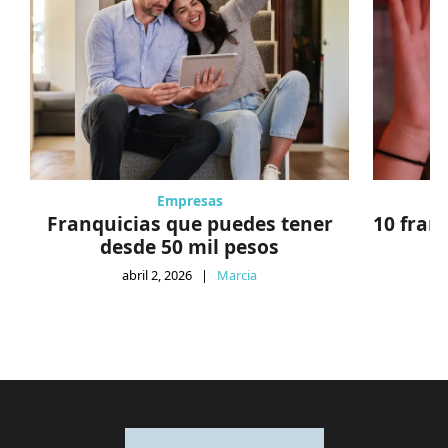
Empresas
Franquicias que puedes tener
10 fran
desde 50 mil pesos
abril 2, 2026
|
Marcia