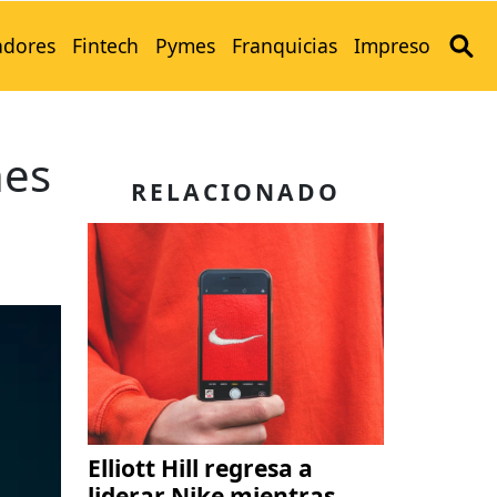
adores
Fintech
Pymes
Franquicias
Impreso
nes
RELACIONADO
Elliott Hill regresa a
liderar Nike mientras