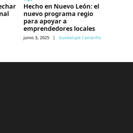
echar
Hecho en Nuevo León: el
¿Qué es 
nal
nuevo programa regio
‘upskill
para apoyar a
julio 4, 202
emprendedores locales
junio 3, 2025
|
Guadalupe Camarillo