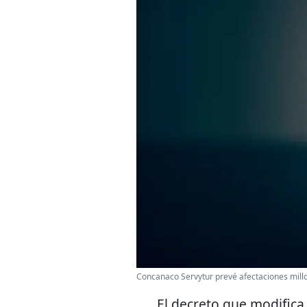
Concanaco Servytur prevé afectaciones millo
El decreto que modifica