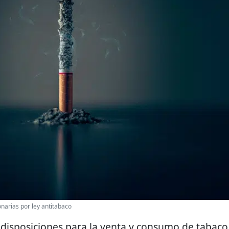
narias por ley antitabaco
 disposiciones para la venta y consumo de tabaco