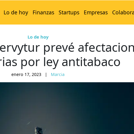
Lo de hoy
Finanzas
Startups
Empresas
Colabor
Lo de hoy
rvytur prevé afectacio
ias por ley antitabaco
enero 17, 2023
|
Marcia