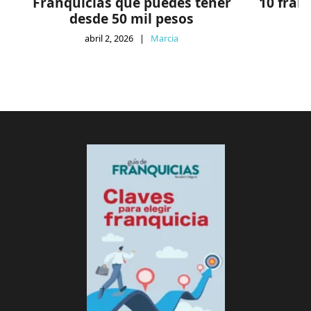
Franquicias que puedes tener
10 fran
desde 50 mil pesos
abril 2, 2026
|
Marcia