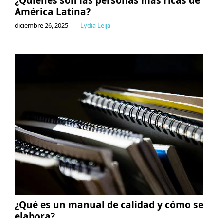
¿Quiénes son las personas más ricas de
América Latina?
diciembre 26, 2025
|
Lydia Leija
¿Qué es un manual de calidad y cómo se
elabora?