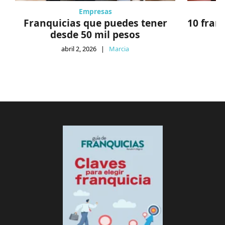
Empresas
Franquicias que puedes tener
10 fran
desde 50 mil pesos
abril 2, 2026
|
Marcia