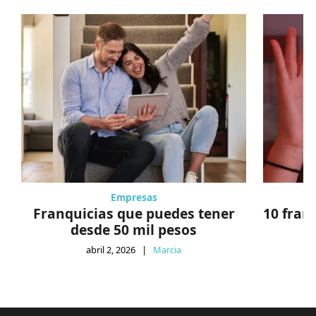
Empresas
Franquicias que puedes tener
10 fran
desde 50 mil pesos
abril 2, 2026
|
Marcia