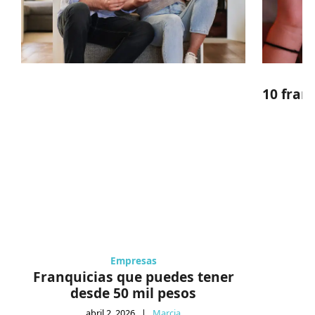
10 fran
Empresas
Franquicias que puedes tener
desde 50 mil pesos
abril 2, 2026
|
Marcia