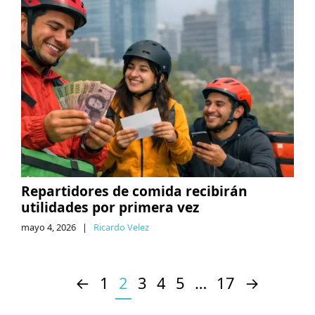
Repartidores de comida recibirán
utilidades por primera vez
mayo 4, 2026
|
Ricardo Velez
←
1
2
3
4
5
…
17
→