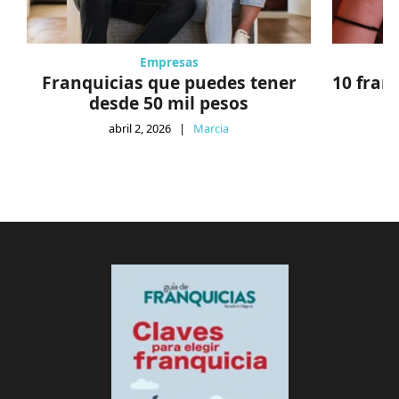
Empresas
Franquicias que puedes tener
10 fran
desde 50 mil pesos
abril 2, 2026
|
Marcia