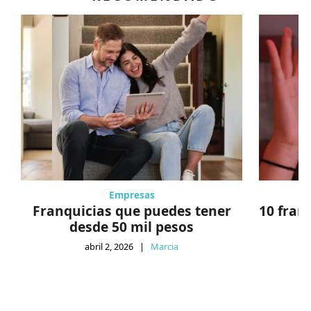
Empresas
Franquicias que puedes tener
10 fran
desde 50 mil pesos
abril 2, 2026
|
Marcia