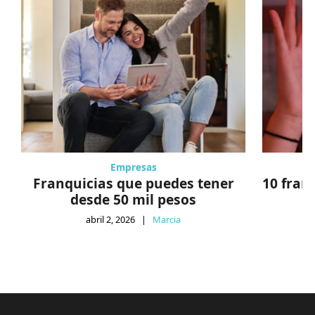
Empresas
Franquicias que puedes tener
10 fran
desde 50 mil pesos
abril 2, 2026
|
Marcia