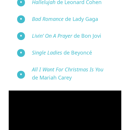
Hallelujah
de Leonard Cohen
Bad Romance
de Lady Gaga
Livin’ On A Prayer
de Bon Jovi
Single Ladies
de Beyoncé
All I Want For Christmas Is You
de Mariah Carey