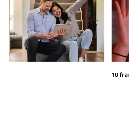
10 fran