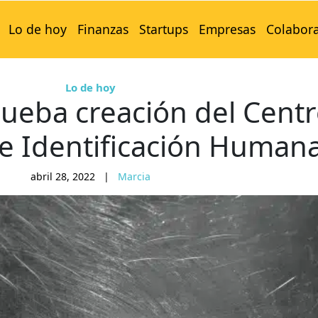
Lo de hoy
Finanzas
Startups
Empresas
Colabor
Lo de hoy
ueba creación del Cent
e Identificación Human
abril 28, 2022
|
Marcia