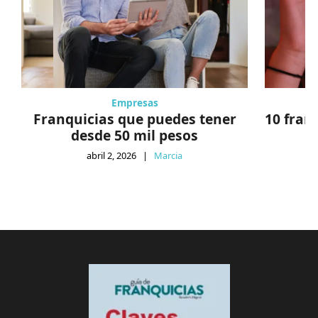
Empresas
Franquicias que puedes tener
10 fran
desde 50 mil pesos
abril 2, 2026
|
Marcia