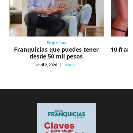
Empresas
Franquicias que puedes tener
10 fran
desde 50 mil pesos
abril 2, 2026
|
Marcia