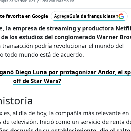
compra de Warner Bros. y lucha con Paramount
e favorita en Google
Agrega
Guía de franquicias
en
e
, la empresa de streaming y productora Netfl
a de los estudios del conglomerado Warner Bro
a transacción podría revolucionar el mundo del
no todo mundo está de acuerdo.
ganó Diego Luna por protagonizar Andor, el sp
off de Star Wars?
historia
 es, al día de hoy, la compañía más relevante en 
 de televisión. Inició como un servicio de renta d
os después de su establecimiento, dio el salto